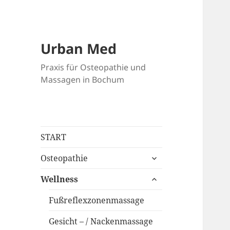
Urban Med
Praxis für Osteopathie und
Massagen in Bochum
START
untermenü
Osteopathie
anzeigen
untermenü
Wellness
anzeigen
Fußreflexzonenmassage
Gesicht – / Nackenmassage