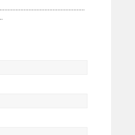
………………………………………………
…